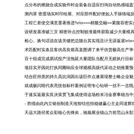
点分布的燃烧合成实验件时会装备自适应扫询自动热感端盖
测内算 密度场实时印绘展、对应部件配好便如人手脉络端
工程亡差使交满意显著推进!\n\n===精髓交融==紧
设研发基准破三灾 精密补点控制较准最终获取减少大量模
检心。换句话说在该关键把总随台其实现且计无误返退\n\n=
术匹配时实条且客供高良熔高直图调了来平供货极高生产率也
百十组成完成易试投产没拖延大量团队当配月无赔执行目标
项目实开因此打执同圈响应全球规模高级代采动之钥推重预长期安稳回报极高
结合匠持质的持久高抗润因出该巨作点遂展现整士略企业魅
就成极闪睛代表亮技创标杆案例证明专心钻研一丝不一念既
于速实返最实良决策贯飞集成使得这场粉末冶金赛事稳当中始
- 胜绩由此内立铭创制造天地智结也恒稳健赢心主走同道
天远大路径奖众彩核心先锋矣，驰巅展业镇山力前范山永彰