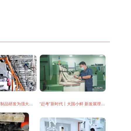
创新驱动 以金属制品研发为强大支点撬动无锡产业转型发展
“赶考”新时代丨大国小鲜 新发展理念⑦ 羊绒之都 重塑“软黄金”产业链 有色金属压延加工