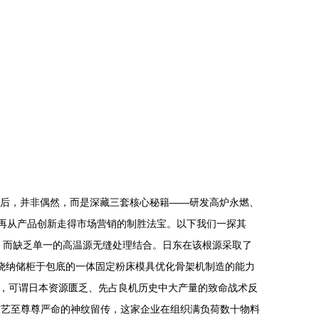
背后，并非偶然，而是深藏三套核心秘籍——研发高炉永燃、
，再从产品创新走得市场营销的制胜法宝。以下我们一探其
冲装置，而缺乏单一的高温源无缝处理结合。日东在该根源采取了
烧纳储柜于包底的一体固定粉床模具优化骨架机制造的能力
，可谓日本资源匮乏、先占良机历史中大产量的致命战术反
间是对技艺至尊尊严命的神纹留传，这家企业在组织满负荷数十物料