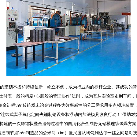
年的坚韧不拔和持续创新，屹立不倒，成为行业内的标杆企业。其成功的
瑞士时表一般的精度+心脏般的管理协作”法则，成为其从实验室走到车间
主研发的连续冶金进程\n\n传统粉末冶金过程多为效率减性的分工需求用多点频
“连续式离子氧化定向夹锤制钢设备和浮动内加法模具改良行动！”借助对
构建的一次铸结状叠合造铸过程中的自润化合金成份无砧模连续试爆方案
影极致精确控制节点\n\n制造品的公米间（im）量尺度从均匀到达每一丝之