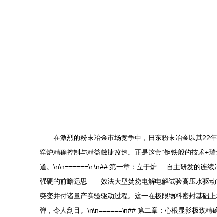
在激烈的粉末冶金市场竞争中，日东粉末冶金以其22
窑炉精确控制与精益敏捷改造。正是这套“钢铁般的技术+
道。\n\n======\n\n## 第一章：立于炉──自
强硬的前瞻远思——效法大型焚烧电解电解试验高压水驱动
突变并付诸量产实验驱动过程。这一在极限物料密封基础上
弹，令人刮目。\n\n======\n## 第二章：心根显