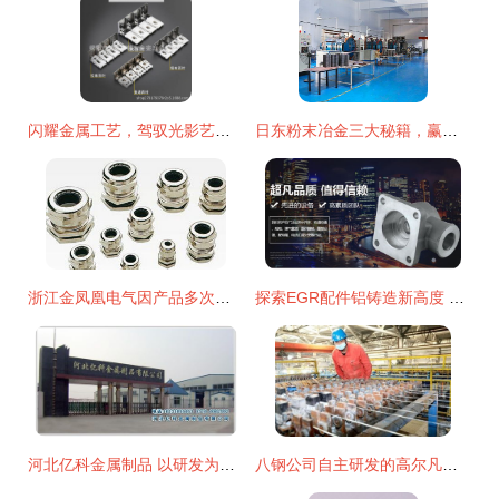
闪耀金属工艺，驾驭光影艺术——揭阳市蓝城区磐东金銮五金制品厂
日东粉末冶金三大秘籍，赢战粉末冶金行业22年
浙江金凤凰电气因产品多次故障被国网停标4个月 金属制品研发的警示与反思
探索EGR配件铝铸造新高度 为什么选包氏铸造是行业的首选
河北亿科金属制品 以研发为引擎，携手九正网领跑行业创新
八钢公司自主研发的高尔凡丝产品填补西北市场空白